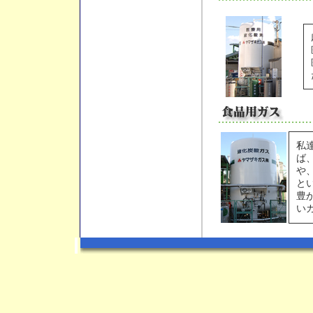
私
ば
や
と
豊
い